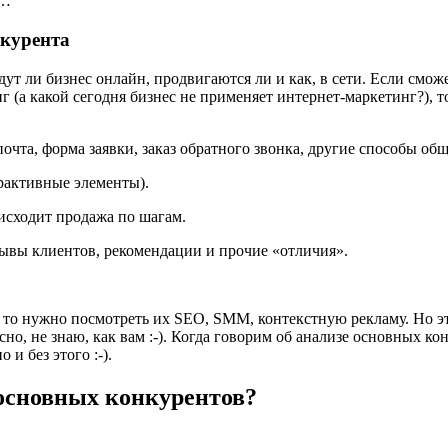
я…
нкурента
дут ли бизнес онлайн, продвигаются ли и как, в сети. Если см
 (а какой сегодня бизнес не применяет интернет-маркетинг?), т
чта, форма заявки, заказ обратного звонка, другие способы общен
ерактивные элементы).
оисходит продажа по шагам.
тзывы клиентов, рекомендации и прочие «отличия».
, то нужно посмотреть их SEO, SMM, контекстную рекламу. Но э
но, не знаю, как вам :-). Когда говорим об анализе основных ко
 и без этого :-).
 основных конкурентов?