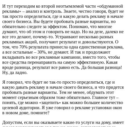
И тут переходим ко второй неотъемлемой части «обдуманной
рекламы» – анализ и контроль. Знаете, честно говоря, будет не
так просто определиться, где и какую делать рекламу в начале
своего бизнеса. Вы будете пробовать разные варианты, но
обязательно следите за эффектом. Понимаю, что многие
думают, что об этом и говорить не надо. Но на деле, далеко не
все это делают, почему-то. Устраивают несколько разных
рекламных акций, получают результат и довольствуются. О
том, что 70% результата принесла одна единственная реклама,
а все остальные – 30%, не думают. И так и продолжают
вкладывать во все рекламные кампании, вместо того, чтобы
все средства перенаправить на самую эффективную. Какая
вроде разница, результат все равно есть. Да большая разница!
Ну, да ладно.
Я говорил, что будет не так-то просто определиться, где и
какую давать рекламу в начале своего бизнеса, и что придется
пробовать разные варианты. Тем не менее, обдумать этот
момент серьезным образом тоже обязательно. Главное тут –
понять, где можно «зацепить» как можно большее количество
целевой аудитории. Я уже говорил о рекламе установки окон
в новом доме, помните?
Допустим, если вы оказываете какие-то услуги на дому, имеет