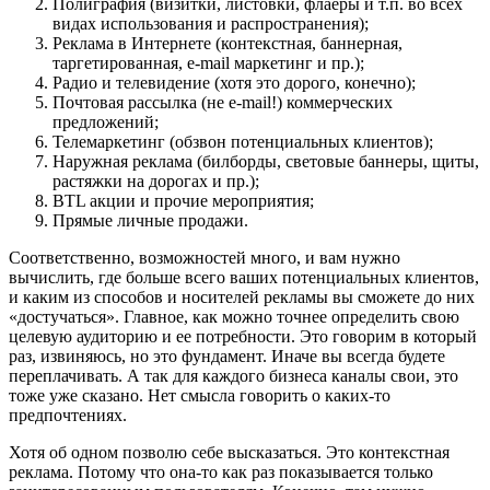
Полиграфия (визитки, листовки, флаеры и т.п. во всех
видах использования и распространения);
Реклама в Интернете (контекстная, баннерная,
таргетированная, e-mail маркетинг и пр.);
Радио и телевидение (хотя это дорого, конечно);
Почтовая рассылка (не e-mail!) коммерческих
предложений;
Телемаркетинг (обзвон потенциальных клиентов);
Наружная реклама (билборды, световые баннеры, щиты,
растяжки на дорогах и пр.);
BTL акции и прочие мероприятия;
Прямые личные продажи.
Соответственно, возможностей много, и вам нужно
вычислить, где больше всего ваших потенциальных клиентов,
и каким из способов и носителей рекламы вы сможете до них
«достучаться». Главное, как можно точнее определить свою
целевую аудиторию и ее потребности. Это говорим в который
раз, извиняюсь, но это фундамент. Иначе вы всегда будете
переплачивать. А так для каждого бизнеса каналы свои, это
тоже уже сказано. Нет смысла говорить о каких-то
предпочтениях.
Хотя об одном позволю себе высказаться. Это контекстная
реклама. Потому что она-то как раз показывается только