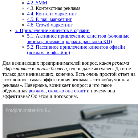
4.2. SMM
4.3. Контекстная реклама
4.4. Контент маркетинг
4.5. E-mail маркетинг
4.6. Crowd маркетинг
5. Привлечение клиентов в офлайн
5.1. Активное привлечение клиентов (холодные
звонки, прямые продажи, рассылка КП)
5.2. Пассивное привлечение клиентов офлайн
(реклама в офлайне)
Для начинающих предпринимателей вопрос, к
акая реклама
эффективнее в начале бизнеса,
очень даже актуален. Да и не
только для начинающих, конечно. Есть очень простой ответ на
этот вопрос: самая эффективная реклама – это «обдуманная
реклама». Наверняка, возникает вопрос: а что такое
обдуманная
реклама, сколько она стоит
и почему она
эффективна? Об этом и поговорим.