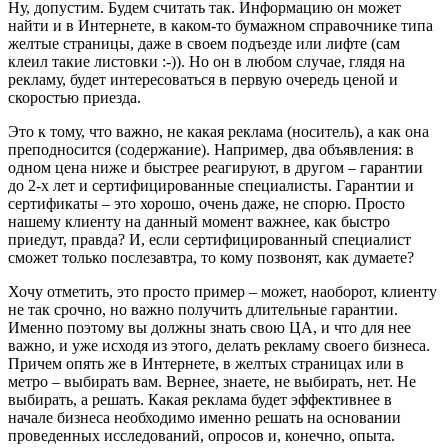
Ну, допустим. Будем считать так. Информацию он может
найти и в Интернете, в каком-то бумажном справочнике типа
желтые страницы, даже в своем подъезде или лифте (сам
клеил такие листовки :-)). Но он в любом случае, глядя на
рекламу, будет интересоваться в первую очередь ценой и
скоростью приезда.
Это к тому, что важно, не какая реклама (носитель), а как она
преподносится (содержание). Например, два объявления: в
одном цена ниже и быстрее реагируют, в другом – гарантии
до 2-х лет и сертифицированные специалисты. Гарантии и
сертификаты – это хорошо, очень даже, не спорю. Просто
нашему клиенту на данный момент важнее, как быстро
приедут, правда? И, если сертифицированный специалист
сможет только послезавтра, то кому позвонят, как думаете?
Хочу отметить, это просто пример – может, наоборот, клиенту
не так срочно, но важно получить длительные гарантии.
Именно поэтому вы должны знать свою ЦА, и что для нее
важно, и уже исходя из этого, делать рекламу своего бизнеса.
Причем опять же в Интернете, в желтых страницах или в
метро – выбирать вам. Вернее, знаете, не выбирать, нет. Не
выбирать, а решать. Какая реклама будет эффективнее в
начале бизнеса необходимо именно решать на основании
проведенных исследований, опросов и, конечно, опыта.