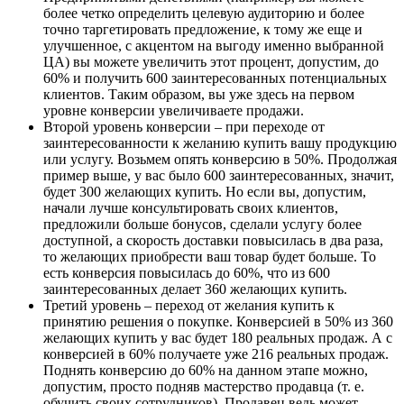
более четко определить целевую аудиторию и более
точно таргетировать предложение, к тому же еще и
улучшенное, с акцентом на выгоду именно выбранной
ЦА) вы можете увеличить этот процент, допустим, до
60% и получить 600 заинтересованных потенциальных
клиентов. Таким образом, вы уже здесь на первом
уровне конверсии увеличиваете продажи.
Второй уровень конверсии – при переходе от
заинтересованности к желанию купить вашу продукцию
или услугу. Возьмем опять конверсию в 50%. Продолжая
пример выше, у вас было 600 заинтересованных, значит,
будет 300 желающих купить. Но если вы, допустим,
начали лучше консультировать своих клиентов,
предложили больше бонусов, сделали услугу более
доступной, а скорость доставки повысилась в два раза,
то желающих приобрести ваш товар будет больше. То
есть конверсия повысилась до 60%, что из 600
заинтересованных делает 360 желающих купить.
Третий уровень – переход от желания купить к
принятию решения о покупке. Конверсией в 50% из 360
желающих купить у вас будет 180 реальных продаж. А с
конверсией в 60% получаете уже 216 реальных продаж.
Поднять конверсию до 60% на данном этапе можно,
допустим, просто подняв мастерство продавца (т. е.
обучить своих сотрудников). Продавец ведь может