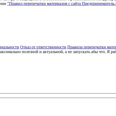
ении
"Правил перепечатки материалов с сайта Предприниматель
циальности
Отказ от ответственности
Правила перепечатки мате
 максимально полезной и актуальной, а не запускать абы что. Я