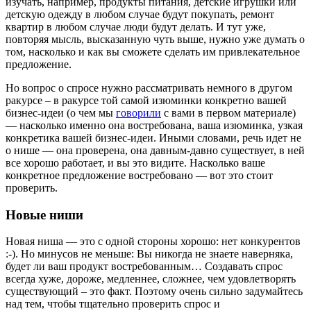
изучать, например, продукты питания, детские игрушки или
детскую одежду в любом случае будут покупать, ремонт
квартир в любом случае люди будут делать. И тут уже,
повторяя мысль, высказанную чуть выше, нужно уже думать о
том, насколько и как вы сможете сделать им привлекательное
предложение.
Но вопрос о спросе нужно рассматривать немного в другом
ракурсе – в ракурсе той самой изюминки конкретно вашей
бизнес-идеи (о чем мы
говорили
с вами в первом материале)
— насколько именно она востребована, ваша изюминка, узкая
конкретика вашей бизнес-идеи. Иными словами, речь идет не
о нише — она проверена, она давным-давно существует, в ней
все хорошо работает, и вы это видите. Насколько ваше
конкретное предложение востребовано — вот это стоит
проверить.
Новые ниши
Новая ниша — это с одной стороны хорошо: нет конкурентов
:-). Но минусов не меньше: Вы никогда не знаете наверняка,
будет ли ваш продукт востребованным… Создавать спрос
всегда хуже, дороже, медленнее, сложнее, чем удовлетворять
существующий – это факт. Поэтому очень сильно задумайтесь
над тем, чтобы тщательно проверить спрос и