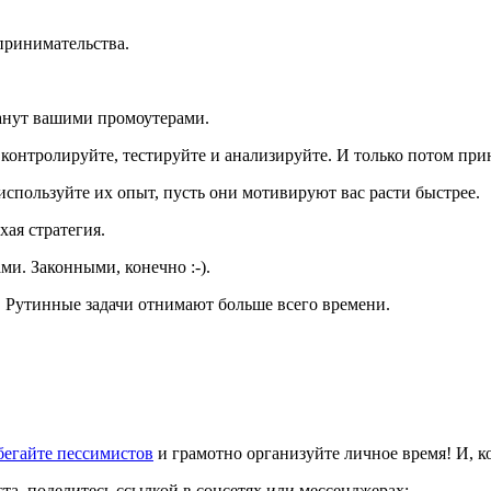
принимательства.
танут вашими промоутерами.
 контролируйте, тестируйте и анализируйте. И только потом пр
 используйте их опыт, пусть они мотивируют вас расти быстрее.
хая стратегия.
и. Законными, конечно :-).
. Рутинные задачи отнимают больше всего времени.
збегайте пессимистов
и грамотно организуйте личное время! И, к
та, поделитесь ссылкой в соцсетях или мессенджерах: