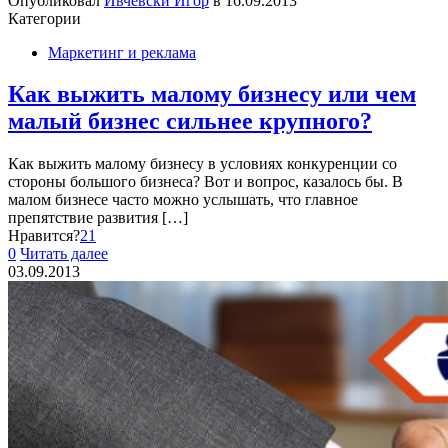
Опубликовал
Ивчевски Игор
в
16.09.2013
Категории
Маркетинг и реклама
Как выжить малому бизнесу или чем
малый бизнес сильнее крупного?
Как выжить малому бизнесу в условиях конкуренции со
стороны большого бизнеса? Вот и вопрос, казалось бы. В
малом бизнесе часто можно услышать, что главное
препятствие развития
[…]
Нравится?
21
0
Читать далее
03.09.2013