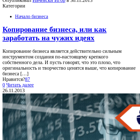
Опубликовал
Ивчевски Игор
в
30.11.2013
Категории
Начало бизнеса
Копирование бизнеса, или как
заработать на чужих идеях
Копирование бизнеса является действительно сильным
инструментом создания по-настоящему крепкого
собственного дела. И пусть говорят, что это плохо, что
оригинальность и творчество ценятся выше, что копирование
бизнеса
[…]
Нравится?
87
0
Читать далее
26.11.2013